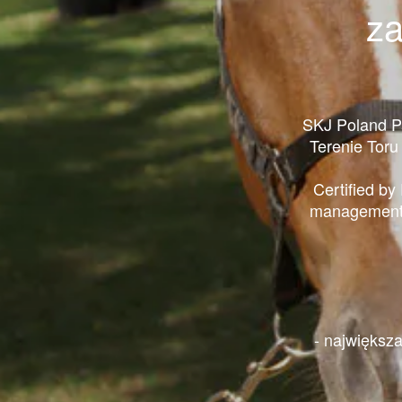
za
SKJ Poland P
Terenie Toru
Certified by
management
- największa