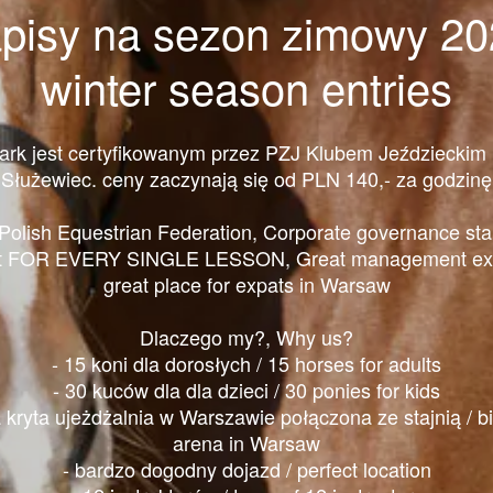
pisy na sezon zimowy 2
winter season entries
ark jest certyfikowanym przez PZJ Klubem Jeździeckim
 Służewiec. ceny zaczynają się od PLN 140,- za godzinę
 Polish Equestrian Federation, Corporate governance st
 FOR EVERY SINGLE LESSON, Great management exp
great place for expats in Warsaw
Dlaczego my?, Why us?
- 15 koni dla dorosłych / 15 horses for adults
- 30 kuców dla dla dzieci / 30 ponies for kids
 kryta ujeżdżalnia w Warszawie połączona ze stajnią / b
arena in Warsaw
- bardzo dogodny dojazd / perfect location