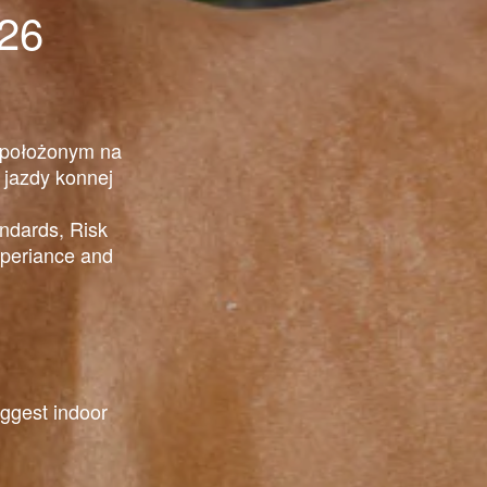
026
 położonym na
 jazdy konnej
andards, Risk
eriance and
iggest indoor