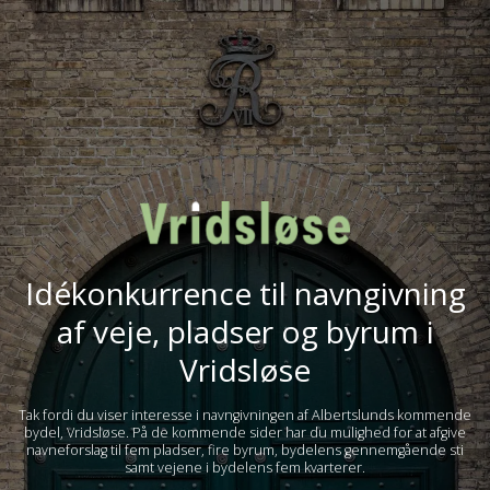
Idékonkurrence til navngivning
af veje, pladser og byrum i
Vridsløse
Tak fordi du viser interesse i navngivningen af Albertslunds kommende
bydel, Vridsløse. På de kommende sider har du mulighed for at afgive
navneforslag til fem pladser, fire byrum, bydelens gennemgående sti
samt vejene i bydelens fem kvarterer.