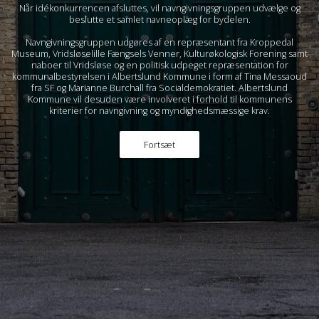
Når idékonkurrencen afsluttes, vil navngivningsgruppen udvælge og
beslutte et samlet navneoplæg for bydelen.
Navngivningsgruppen udgøres af en repræsentant fra Kroppedal
Museum, Vridsløselille Fængsels Venner, Kulturøkologisk Forening samt
naboer til Vridsløse og en politisk udpeget repræsentation for
kommunalbestyrelsen i Albertslund Kommune i form af Tina Messaoud
fra SF og Marianne Burchall fra Socialdemokratiet. Albertslund
Kommune vil desuden være involveret i forhold til kommunens
kriterier for navngivning og myndighedsmæssige krav.
Fortsæt